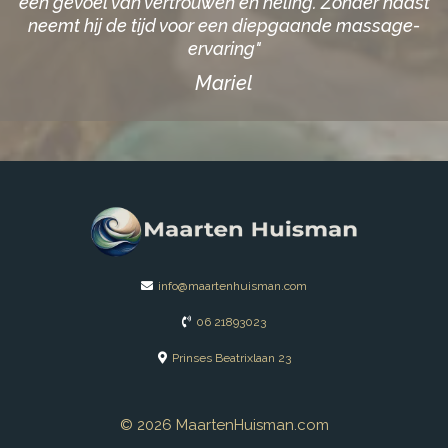
een gevoel van vertrouwen en heling. Zonder haast
neemt hij de tijd voor een diepgaande massage-
ervaring"
Mariel
info@maartenhuisman.com
06 21893023
Prinses Beatrixlaan 23
© 2026 MaartenHuisman.com